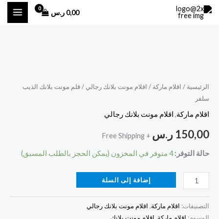
خطي
0,00
ر.س
لى
لمحتوى
كمية
قلم
مونت
الرئيسية
/
اقلام ماركة
/
اقلام مونت بلانك رجالي
/ قلم مونت بلانك الذيب
سلفر
بلانك
الذيب
اقلام ماركة
,
اقلام مونت بلانك رجالي
سلفر
150,00
ر.س
+ Free Shipping
حالة التوفر:
4 متوفر في المخزون (يمكن الحجز بالطلب المسبق)
إضافة إلى السلة
التصنيفات:
اقلام ماركة
,
اقلام مونت بلانك رجالي
الوسوم:
اقلام ماركة
,
اقلام مونت بلانك