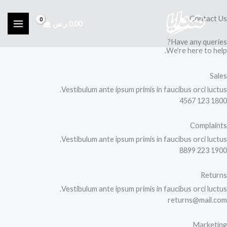
خطي
Contact Us
لى
0,00
ر.س
لمحتوى
Have any queries?
We're here to help.​
Sales
Vestibulum ante ipsum primis in faucibus orci luctus.
1800 123 4567
Complaints
Vestibulum ante ipsum primis in faucibus orci luctus.
1900 223 8899
Returns
Vestibulum ante ipsum primis in faucibus orci luctus.
returns@mail.com
Marketing