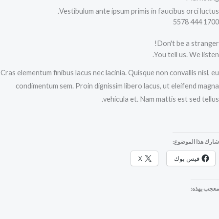
Vestibulum ante ipsum primis in faucibus orci luctus.
1700 444 5578
Don't be a stranger!
You tell us. We listen.
Cras elementum finibus lacus nec lacinia. Quisque non convallis nisl, eu
condimentum sem. Proin dignissim libero lacus, ut eleifend magna
vehicula et. Nam mattis est sed tellus.
شارك هذا الموضوع:
فيس بوك
X
معجب بهذه: