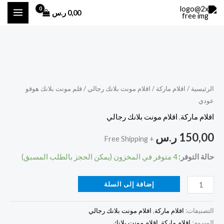
خطي
0,00
ر.س
لى
لمحتوى
كمية
قلم
مونت
الرئيسية
/
اقلام ماركة
/
اقلام مونت بلانك رجالي
/ قلم مونت بلانك هوقو
عودي
بلانك
هوقو
اقلام ماركة
,
اقلام مونت بلانك رجالي
عودي
150,00
ر.س
+ Free Shipping
حالة التوفر:
4 متوفر في المخزون (يمكن الحجز بالطلب المسبق)
إضافة إلى السلة
التصنيفات:
اقلام ماركة
,
اقلام مونت بلانك رجالي
الوسوم:
اقلام ماركة
,
اقلام مونت بلانك