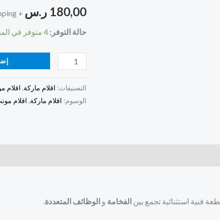
180,00
ر.س
+ Free Shipping
بلانك
مايسترشتوك
حالة التوفر:
4 متوفر في المخزون (يمكن الحجز بالطلب المسبق)
إضا
التصنيفات:
اقلام ماركة
,
اقلام م
الوسوم:
اقلام ماركة
,
اقلام مونت
ة فنية استثنائية تجمع بين
الفخامة
و
الوظائف المتعددة
.