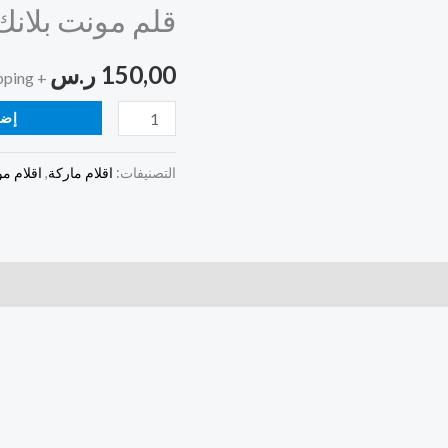
قلم مونت بلانك
بلانك
اسود
150,00
ر.س
+ Free Shipping
إضا
التصنيفات:
اقلام ماركة
,
اقلام م