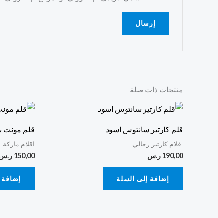
منتجات ذات صلة
قلم كارتير سانتوس اسود
قلم مونت ب
اقلام كارتير رجالي
اقلام ماركة
190,00
ر.س
150,00
ر.س
إضافة إلى السلة
إضافة 