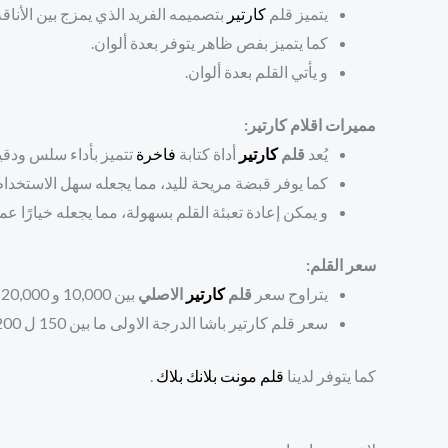
يتميز قلم
كارتير
بتصميمه الفريد الذي يمزج بين الأناقة
كما يتميز بفص ظاهر يتوفر بعدة ألوان.
و يأتي القلم بعدة ألوان.
مميرات اقلام كارتير:
يُعد
قلم
كارتير
أداة كتابة
فاخرة
تتميز بأداء سلس ودقي
كما يوفر قبضة مريحة لليد، مما يجعله سهل الاستخدام
و يمكن إعادة تعبئة القلم بسهولة، مما يجعله خيارًا عمليً
سعر القلم:
يتراوح سعر
قلم
كارتير
الاصلي
بين 10,000 و 20,000 ريال سعودي، اعتمادًا على الحجم ونوع الحبر
سعر قلم كارتير باشا الدرجة الاولى ما بين 150 ل 200 ريال سعودي.
كما يتوفر لدينا
قلم مونت بلانك بلاك
.