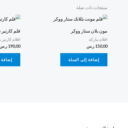
منتجات ذات صلة
مون بلان ستار ووكر
قلم كارتير
اقلام ماركة
اقلام كارتير 
150,00
ر.س
190,00
ر.س
إضافة إلى السلة
إضافة 