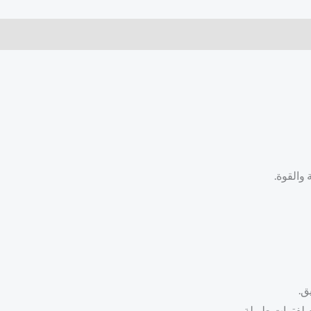
 والقوة.
ق.
 لفترات طويلة.