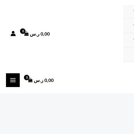
0,00
ر.س
0,00
ر.س