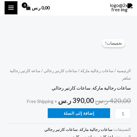
خطي
0,00
ر.س
لى
لمحتوى
كمية
السعر
السعر
تخفيضات!
ساعه
الأصلي
الحالي
كارتير
رجالية
هو:
هو:
سلفر
الرئيسية
/
ساعات رجالية ماركة
/
ساعات كارتير رجالي
/ ساعه كارتير رجالية
420,00 ر.س.
390,00 ر.س.
سلفر
ساعات رجالية ماركة
,
ساعات كارتير رجالي
420,00
ر.س
390,00
ر.س
+ Free Shipping
إضافة إلى السلة
التصنيفات:
ساعات رجالية ماركة
,
ساعات كارتير رجالي
الوسوم:
ساعة كارتير
,
سانتوس
,
كارتير