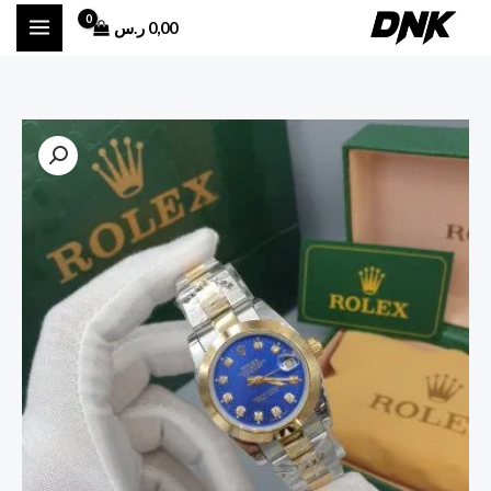
خطي
0,00
ر.س
لى
لمحتوى
كمية
ساعه
رولكس
نسائية
بلو