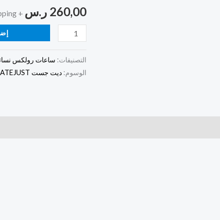
260,00
ر.س
+ Free Shipping
خضرا
إضا
التصنيفات:
ساعات رولكس نسائي
الوسوم:
ديت جست DATEJUST