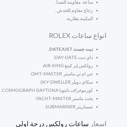
ساعة مقاومة للصدأ .
زجاج مقاوم للخدش .
المكينة بطارية.
انواع ساعات ROLEX
ديت جست DATEJUST.
داي ديت
DAY-DATE.
رولكس إير كينغ
AIR-KING.
جي ام تي ماستر
GMT-MASTER.
سكاي دويلَر
SKY-DWELLER.
كوزموغراف دايتونا
COSMOGRAPH DAYTONA.
يخت ماستر
YACHT-MASTER.
صبمارينر
SUBMARINER.
اسعار
ساعات رولكس درجة اولى