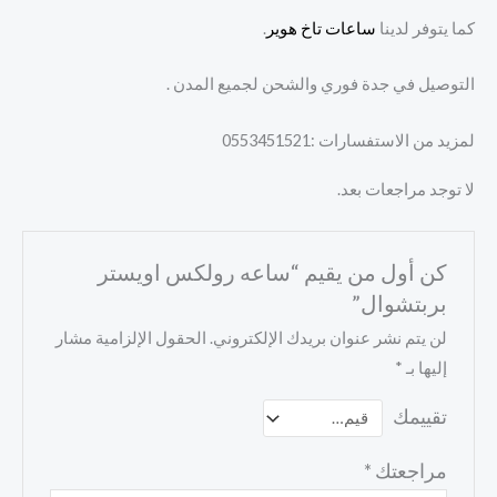
كما يتوفر لدينا
ساعات تاخ هوير
.
التوصيل في جدة فوري والشحن لجميع المدن .
لمزيد من الاستفسارات :0553451521
لا توجد مراجعات بعد.
كن أول من يقيم “ساعه رولكس اويستر
بربتشوال”
لن يتم نشر عنوان بريدك الإلكتروني.
الحقول الإلزامية مشار
إليها بـ
*
تقييمك
مراجعتك
*