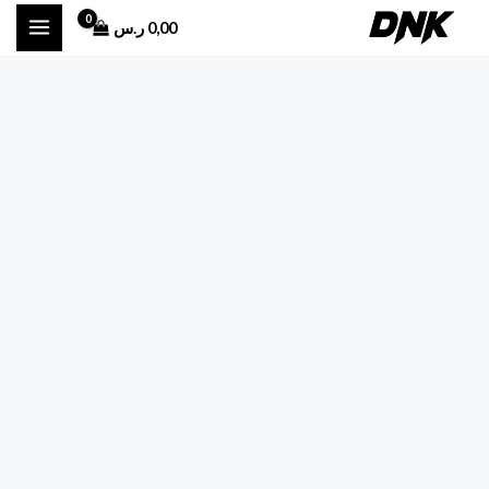
خطي
0,00
ر.س
لى
لمحتوى
كمية
ساعه
اوميغا
رجاليه
بنية
جلد