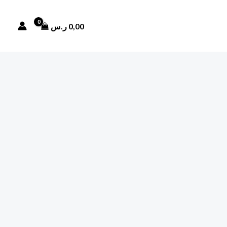
0,00
ر.س