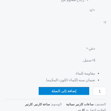
</u
l>
دش.<
li>ستيل.
مقاومة للماء.
ضمان سنه (للماء-اللون-المكينه)
إضافة إلى السلة
التصنيف:
ساعات كارتير نسائية
الوسوم:
ساعة كارتير
,
كارتير
العلامة التجارية:
كارتير