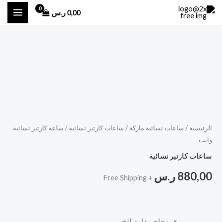
خطي
0,00
ر.س
لى
لمحتوى
كمية
ساعة
كارتير
نسائية
وايت
الرئيسية
/
ساعات نسائية ماركة
/
ساعات كارتير نسائية
/ ساعة كارتير نسائية
وايت
ساعات كارتير نسائية
880,00
ر.س
+ Free Shipping
زجاج مقاوم للخ