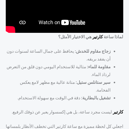
لماذا ساعة
كارتير
هي الاختيار الأمثل؟
زجاج مقاوم للخدش:
يحافظ على جمال الساعة لسنوات دون
أن يفقد بريقه.
مقاومة للماء:
مثالية للاستخدام اليومي دون قلق من التعرض
لرذاذ الماء.
سير ستانلس ستيل:
متانة عالية مع مظهر لامع يعكس
الفخامة.
تشغيل بالبطارية:
دقة في الوقت مع سهولة الاستخدام.
كارتير
ليست مجرد ساعة، بل هي إكسسوار يعبر عن ذوقك الرفيع.
اجعلي كل لحظة مميزة مع ساعة كارتير التي تخطف الأنظار بلمساتها