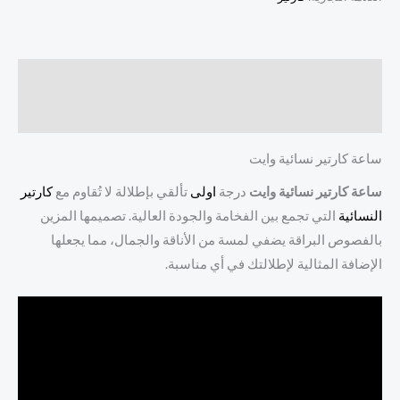
الوصف
مراجعات (0)
ساعة كارتير نسائية وايت
ساعة كارتير نسائية وايت
درجة
اولى
تألقي بإطلالة لا تُقاوم مع
كارتير
النسائية
التي تجمع بين الفخامة والجودة العالية. تصميمها المزين
بالفصوص البراقة يضفي لمسة من الأناقة والجمال، مما يجعلها
الإضافة المثالية لإطلالتك في أي مناسبة.