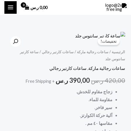
خطي
0,00
ر.س
لى
لمحتوى
كمية
السعر
السعر
تخفيضات!
ساعة
الأصلي
الحالي
كارتير
الرئيسية
/
ساعات رجالية ماركة
/
ساعات كارتير رجالي
/ ساعة كارتير
سانتوس جلد
سانتوس
هو:
هو:
جلد
ساعات رجالية ماركة
,
ساعات كارتير رجالي
420,00 ر.س.
390,00 ر.س.
420,00
ر.س
390,00
ر.س
+ Free Shipping
زجاج مقاوم للخدش.
مقاومة للماء.
سير فاخر.
آلية حركة الكوارتز.
مقاسها ٤٠ مم .