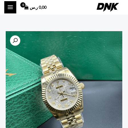
خطي
0,00
ر.س
لى
لمحتوى
كمية
ساعة
روليكس
ديت
جست
ذهبية