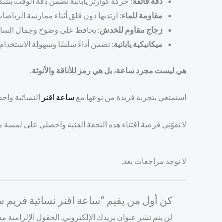
دقة فائقة
: حركة كوارتز يابانية تضمن دقة الوقت بشك
مقاومة للماء
: ارتديها دون قلق أثناء ممارسة الرياضات
زجاج مقاوم للخدش
: يحافظ على وضوح وجمال الساع
ميكانيكية يابانية
: تضمن أداءً سلسًا وسهولة الاستخدام.
هي ليست مجرد ساعة، بل هي رمز للأناقة والأنوثة.
استمتعي بتجربة فريدة من نوعها مع
ساعة
اقنر
النسائية واحص
لا تفوّتي فرصة اقتناء هذه التحفة الفنية واحصلي على لمسة من
لا توجد مراجعات بعد.
كن أول من يقيم “ساعة اقنر نسائية فريم 
لن يتم نشر عنوان بريدك الإلكتروني.
الحقول الإلزامية مشا