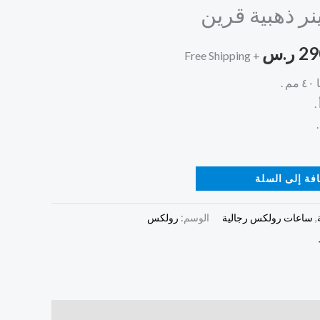
ر ذهبية قرين
هو:
29
ر.س
ر.س.
290,00 ر.س.
+ Free Shipping
.
.
فة إلى السلة
,
ساعات رولكس رجالية
الوسم:
رولكس