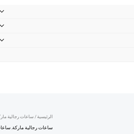
كمية
الرئيسية
/
ساعات رجالية مارك
السع
رولكس
ساعات رجالية ماركة
,
ساعات
الأص
صبمارينر