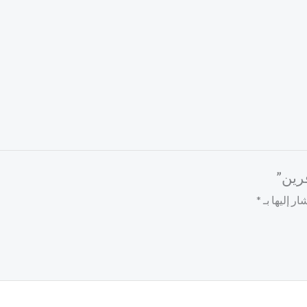
رين”
ر إليها بـ
*