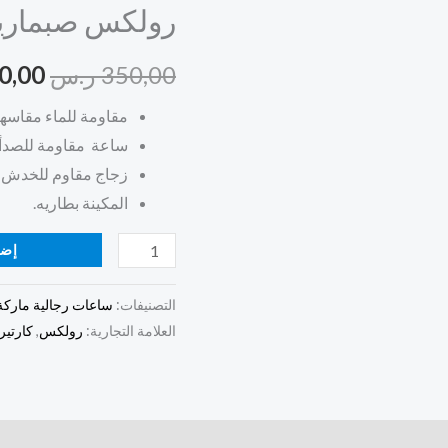
رولكس صبمارين
ذهبية
هو:
قرين
350,00
ر.س
0,00
350,00 
مقاومة للماء مقاسها ٤٠ مم 
ساعة مقاومة للصدأ 
زجاج مقاوم للخدش .
المكينة بطاريه.
إضا
التصنيفات:
ساعات رجالية ماركة
العلامة التجارية:
رولكس
,
كارتير