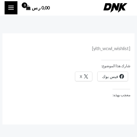
خطي
0,00
ر.س
لى
لمحتوى
[yith_wcwl_wishlist]
شارك هذا الموضوع:
فيس بوك
X
معجب بهذه: