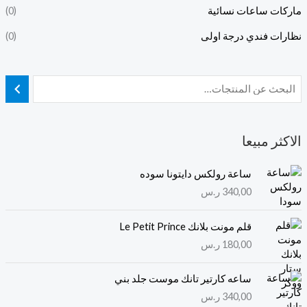
ماركات ساعات نسائية
(0)
نظارات فندي درجة اولى
(0)
الاكثر مبيعا
ساعة رولكس دايتونا سوده
340,00
ر.س
قلم مونت بلانك Le Petit Prince
180,00
ر.س
ساعه كارتير تانك موست جلد بني
340,00
ر.س