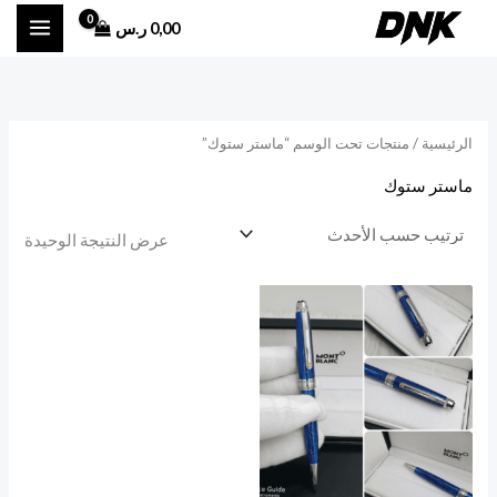
خطي
0,00
ر.س
لى
لمحتوى
الرئيسية
/ منتجات تحت الوسم “ماستر ستوك”
ماستر ستوك
عرض النتيجة الوحيدة