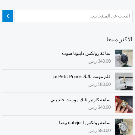
الاكثر مبيعا
ساعة رولكس دايتونا سوده
340,00
ر.س
قلم مونت بلانك Le Petit Prince
180,00
ر.س
ساعه كارتير تانك موست جلد بني
340,00
ر.س
ساعة رولكس datejust بيضا
580,00
ر.س