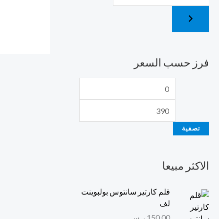
فرز حسب السعر
تصفية
الاكثر مبيعا
قلم كارتير سانتوس بولبوينت
لف
150,00
ر.س