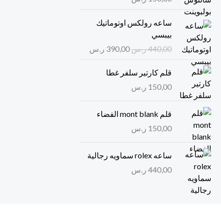
ا
ا
ساعه رولكس اوتوماتيك
ل
ل
بيبسي
س
س
440,00
ر.س
390,00
ر.س
ع
ع
ر
ر
قلم كارتير سلفر غطا
ا
ا
150,00
ر.س
ل
ل
أ
ح
ص
ا
قلم mont blank الفضاء
ل
ل
150,00
ر.س
ي
ي
ه
ه
ساعه rolex سماويه رجالية
و
و
440,00
ر.س
:
:
3
4
9
4
0
0
,
,