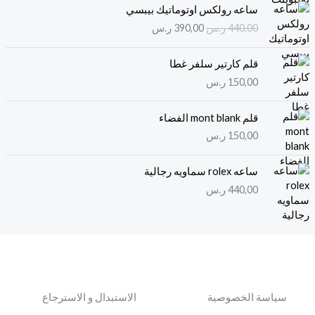
ا
ا
ساعه رولكس اوتوماتيك بيبسي
ل
ل
440,00
ر.س
390,00
ر.س
س
س
ع
ع
ر
ر
قلم كارتير سلفر غطا
ا
ا
150,00
ر.س
ل
ل
أ
ح
قلم mont blank الفضاء
ص
ا
150,00
ر.س
ل
ل
ي
ي
ه
ه
ساعه rolex سماويه رجالية
و
و
440,00
ر.س
:
:
3
4
9
4
0
0
,
,
0
0
0
0
سياسة الخصوصية
الاستبدال و الاسترجاع
ر
ر