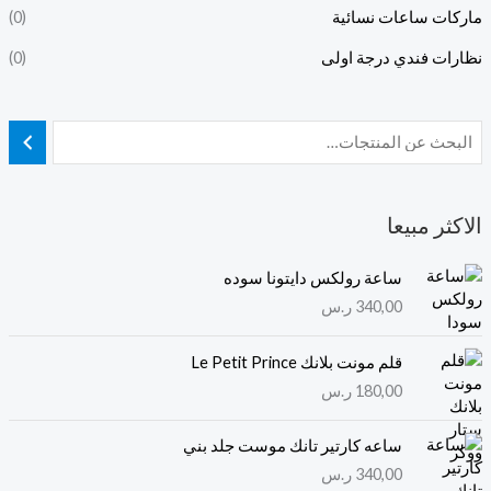
ماركات ساعات نسائية
(0)
نظارات فندي درجة اولى
(0)
الاكثر مبيعا
ساعة رولكس دايتونا سوده
340,00
ر.س
قلم مونت بلانك Le Petit Prince
180,00
ر.س
ساعه كارتير تانك موست جلد بني
340,00
ر.س